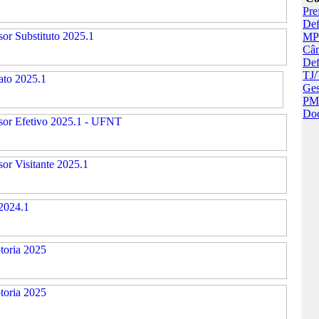
Pre
Def
MP
Câ
Def
TJ
Ges
PM 
Do