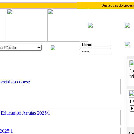
T
vi
Fa
Co