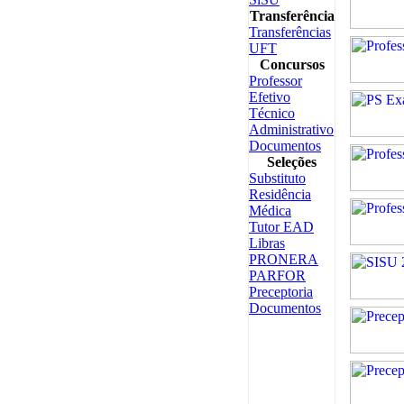
Transferência
Transferências
UFT
Concursos
Professor
Efetivo
Técnico
Administrativo
Documentos
Seleções
Substituto
Residência
Médica
Tutor EAD
Libras
PRONERA
PARFOR
Preceptoria
Documentos