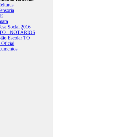
feituras
ensoria
E
mara
esa Social 2016
/TO - NOTÁRIOS
tão Escolar TO
Oficial
cumentos